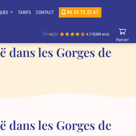
06 23 72 22 67
IQUES
TARIFS
CONTACT
4.7
/5
(589 avis)
en canoë dans les Gorges de l'Ardèche
Panier
oë dans les Gorges de
oë dans les Gorges de