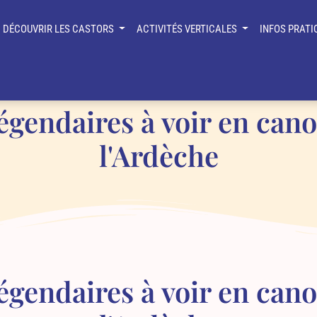
DÉCOUVRIR LES CASTORS
ACTIVITÉS VERTICALES
INFOS PRAT
 Canoë en Ardèche
Top 5 des passages légendaires à voir 
égendaires à voir en can
l'Ardèche
égendaires à voir en can