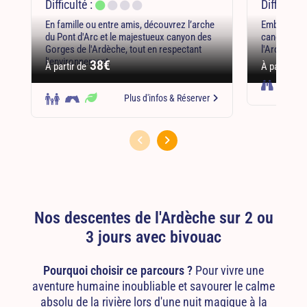
Difficulté :
Difficulté 
En famille ou entre amis, découvrez l’arche
Embarquez 
du Pont d'Arc et le majestueux canyon des
canoë au cœ
Gorges de l'Ardèche, tout en respectant
l'Ardèche.
l'environnement.
38€
À partir de
À partir de
Plus d'infos
& Réserver
Nos descentes de l'Ardèche sur 2 ou
3 jours avec bivouac
Pourquoi choisir ce parcours ?
Pour vivre une
aventure humaine inoubliable et savourer le calme
absolu de la rivière lors d'une nuit magique à la