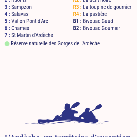
2 :
Ruoms
R2 :
La dent noire
3 :
Sampzon
R3 :
La toupine de gournier
4 :
Salavas
R4 :
La pastière
5 :
Vallon Pont d'Arc
B1 :
Bivouac Gaud
6 :
Châmes
B2 :
Bivouac Gournier
7 :
St Martin d'Ardèche
Réserve naturelle des Gorges de l'Ardèche