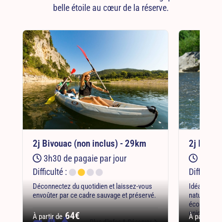
belle étoile au cœur de la réserve.
2j Bivouac (non inclus) - 29km
2j Bivou
3h30 de pagaie par jour
4h de 
Difficulté :
Difficulté 
Déconnectez du quotidien et laissez-vous
Idéal pour 
envoûter par ce cadre sauvage et préservé.
nature et l
écoresponsa
unique.
64€
À partir de
À partir de
Plus d'infos
& Réserver