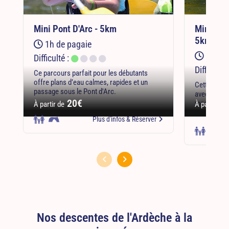
Mini Pont D'Arc - 5km
Mini Pon
5km
1h de pagaie
1h de 
Difficulté :
Difficulté 
Ce parcours parfait pour les débutants
offre plans d’eau calmes, rapides et un
Cette desce
passage sous le Pont d'Arc.
avec de jeu
20€
moniteur.
À partir de
À partir de
Plus d'infos
& Réserver
Nos descentes de l'Ardèche à la